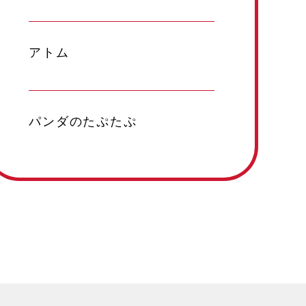
アトム
パンダのたぷたぷ