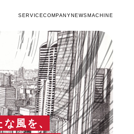
SERVICE
COMPANY
NEWS
MACHINE
たな風を、