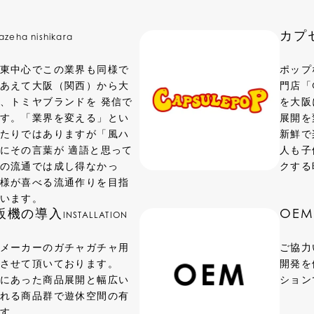
カプ
azeha nishikara
東中心でこの業界も同様で
ポップ
あえて大阪（関西）から大
門店「
、トミヤブランドを 発信で
を大阪
す。「業界を変える」とい
展開を
たりではありますが「風ハ
新鮮で
にその言葉が 適語と思って
人も子
の流通では成し得なかっ
クする
様が喜べる流通作りを目指
います。
販機の導入
OE
INSTALLATION
メーカーのガチャガチャ用
ご協力
させて頂いております。
開発を
にあった商品展開と幅広い
ション
れる商品群で遊休空間の有
す。