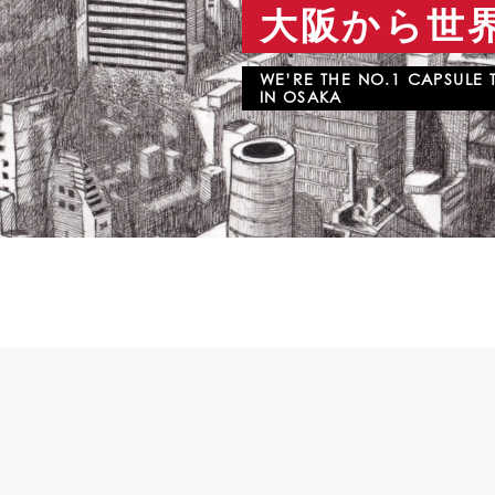
大阪から世
WE’RE THE NO.1 CAPSULE
IN OSAKA